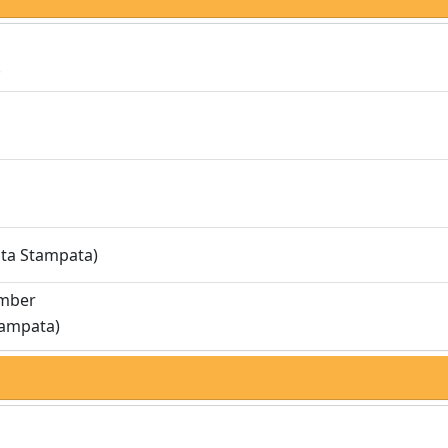
.
sta Stampata)
umber
tampata)