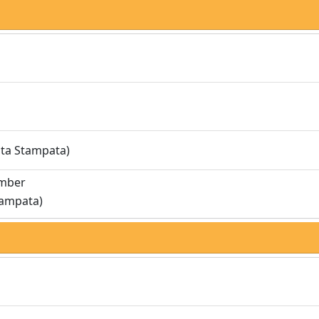
sta Stampata)
umber
tampata)