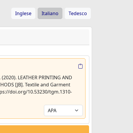
Inglese
Italiano
Tedesco
 T. (2020). LEATHER PRINTING AND
DS [JB]. Textile and Garment
tps://doi.org/10.53230/tgm.1310-