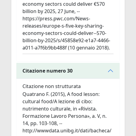
economy sectors could deliver €570
billion by 2025, 27 June, --
https://press.pwc.com/News-
releases/europe-s-five-key-sharing-
economy-sectors-could-deliver--570-
billion-by-2025/s/45858e92-e1a7-4466-
a011-a7f6b9bb488f (10 gennaio 2018).
Citazione numero 30
Citazione non strutturata
Quatrano F. (2015), A food lesson:
cultural food/A lezione di cibo:
nutrimento culturale, in «Rivista.
Formazione Lavoro Persona», a. V, n.
14, pp. 103-108, --
http://wwwdata.unibg.it/dati/bacheca/