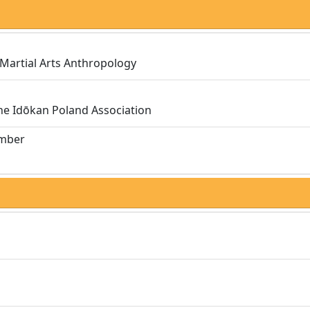
 Martial Arts Anthropology
the Idōkan Poland Association
umber