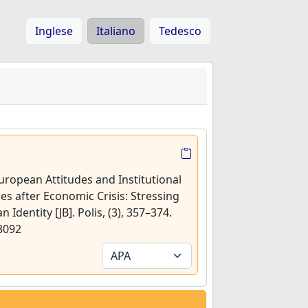
Inglese
Italiano
Tedesco
European Attitudes and Institutional
es after Economic Crisis: Stressing
Identity [JB]. Polis, (3), 357–374.
8092