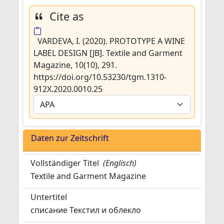
Cite as
VARDEVA, I. (2020). PROTOTYPE A WINE
LABEL DESIGN [JB]. Textile and Garment
Magazine, 10(10), 291.
https://doi.org/10.53230/tgm.1310-
912X.2020.0010.25
Daten zur Zeitschrift
Vollständiger Titel
(Englisch)
Textile and Garment Magazine
Untertitel
списание Текстил и облекло