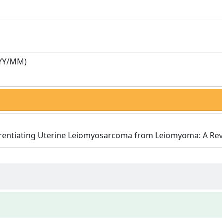
YY/MM)
erentiating Uterine Leiomyosarcoma from Leiomyoma: A Rev