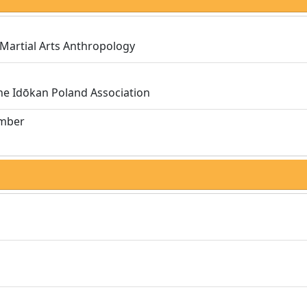
 Martial Arts Anthropology
the Idōkan Poland Association
umber