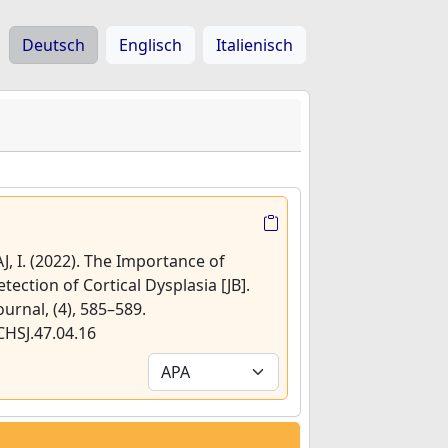
Deutsch
Englisch
Italienisch
, I. (2022). The Importance of
ection of Cortical Dysplasia [JB].
urnal, (4), 585–589.
CHSJ.47.04.16