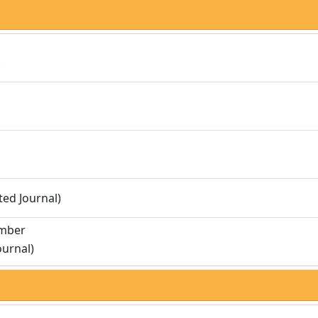
.
ted Journal)
umber
ournal)