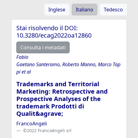
Inglese
Italiano
Tedesco
Stai risolvendo il DOI:
10.3280/ecag2022oa12860
Consulta i metadati
Fabio
Gaetano Santeramo, Roberto Manno, Marco Tap
pi et al
Trademarks and Territorial
Marketing: Retrospective and
Prospective Analyses of the
trademark Prodotti di
Qualit&agrave;
FrancoAngeli
©2022 FrancoAngeli srl