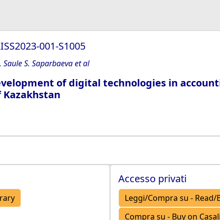
/RISS2023-001-S1005
 Saule S. Saparbaeva et al
velopment of digital technologies in accounti
of Kazakhstan
Accesso privati
brary
Leggi/Compra su - Read/B
Compra su - Buy on Casalin