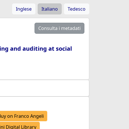
Inglese
Italiano
Tedesco
Consulta i metadati
ng and auditing at social
uy on Franco Angeli
i Digital Library