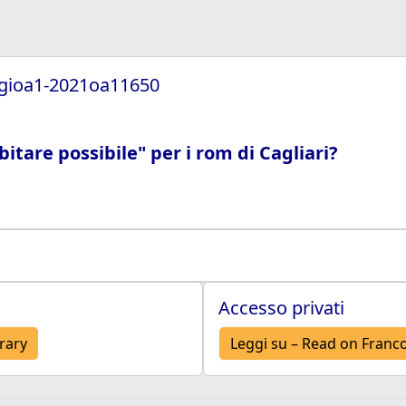
/rgioa1-2021oa11650
itare possibile" per i rom di Cagliari?
Accesso privati
brary
Leggi su – Read on Franco