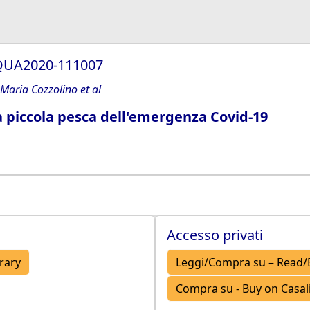
0/QUA2020-111007
 Maria Cozzolino et al
 piccola pesca dell'emergenza Covid-19
Accesso privati
brary
Leggi/Compra su – Read/
Compra su - Buy on Casalin