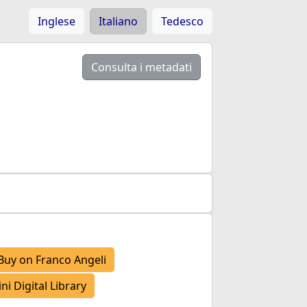
Inglese
Italiano
Tedesco
Consulta i metadati
Buy on Franco Angeli
i Digital Library