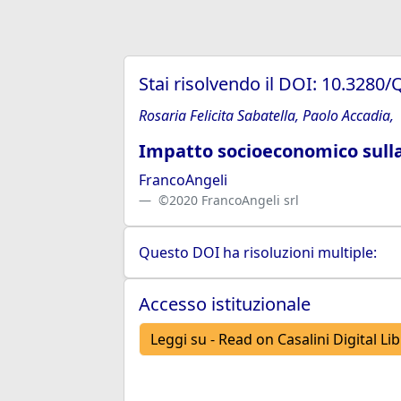
Stai risolvendo il DOI: 10.328
Rosaria Felicita Sabatella, Paolo Accadia,
Impatto socioeconomico sulla
FrancoAngeli
©2020 FrancoAngeli srl
Questo DOI ha risoluzioni multiple:
Accesso istituzionale
Leggi su - Read on Casalini Digital Li