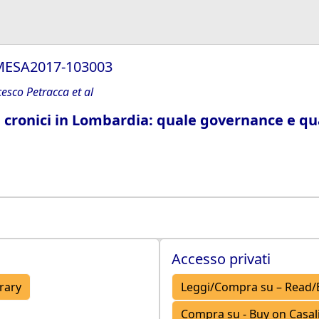
0/MESA2017-103003
esco Petracca et al
ti cronici in Lombardia: quale governance e q
Accesso privati
brary
Leggi/Compra su – Read/
Compra su - Buy on Casalin