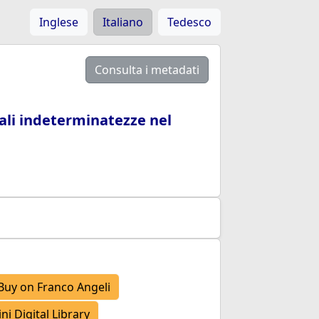
Inglese
Italiano
Tedesco
Consulta i metadati
uali indeterminatezze nel
Buy on Franco Angeli
i Digital Library