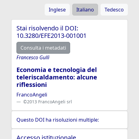
Inglese
Italiano
Tedesco
Stai risolvendo il DOI:
10.3280/EFE2013-001001
Consulta i metadati
Francesco Gullì
Economia e tecnologia del
teleriscaldamento: alcune
riflessioni
FrancoAngeli
©2013 FrancoAngeli srl
Questo DOI ha risoluzioni multiple:
Accesso istituzionale