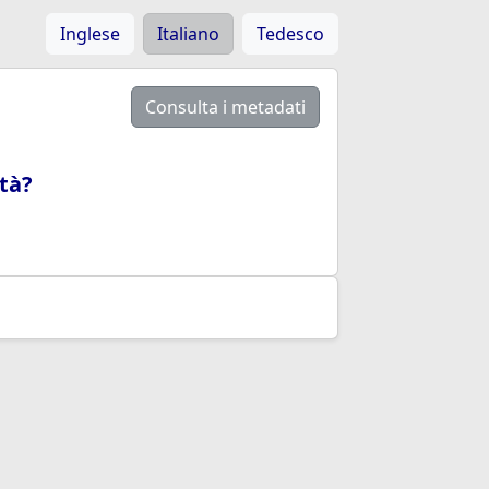
Inglese
Italiano
Tedesco
Consulta i metadati
tà?