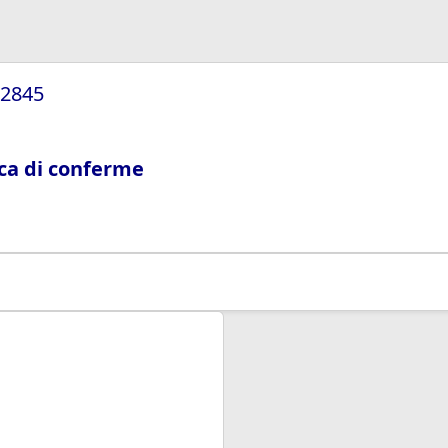
82845
rca di conferme