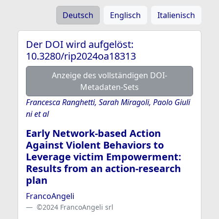
Deutsch
Englisch
Italienisch
Der DOI wird aufgelöst:
10.3280/rip2024oa18313
Anzeige des vollständigen DOI-
Metadaten-Sets
Francesca Ranghetti, Sarah Miragoli, Paolo Giuli
ni et al
Early Network-based Action
Against Violent Behaviors to
Leverage victim Empowerment:
Results from an action-research
plan
FrancoAngeli
©2024 FrancoAngeli srl