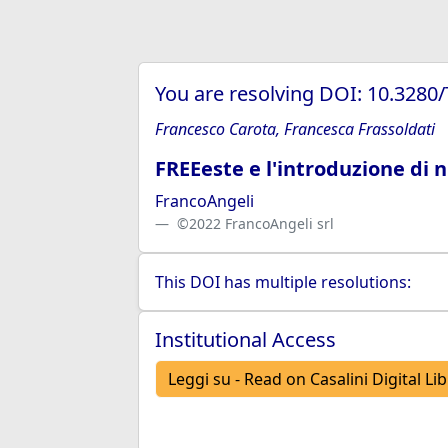
You are resolving DOI: 10.3280
Francesco Carota, Francesca Frassoldati
FREEeste e l'introduzione di n
FrancoAngeli
©2022 FrancoAngeli srl
This DOI has multiple resolutions:
Institutional Access
Leggi su - Read on Casalini Digital Li