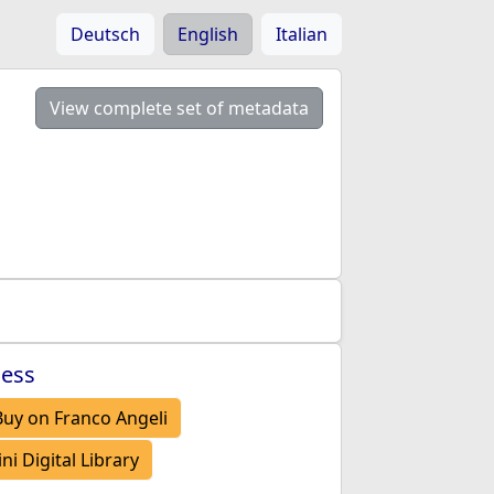
Deutsch
English
Italian
View complete set of metadata
cess
uy on Franco Angeli
i Digital Library