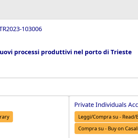
/TR2023-103006
uovi processi produttivi nel porto di Trieste
Private Individuals Ac
brary
Leggi/Compra su - Read/B
Compra su - Buy on Casalin